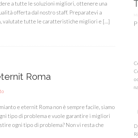
T
ere a tutte le soluzioni migliori, ottenere una
alità offerta dal nostro staff. Preparatevi a
Mi
valutate tutte le caratteristiche migliori e […]
P
Ce
Co
ternit Roma
oc
na
to
mianto e eternit Roma non è sempre facile, siamo
gni tipo di problema e vuole garantire i migliori
estire ogni tipo di problema? Non vi resta che
De
Ri