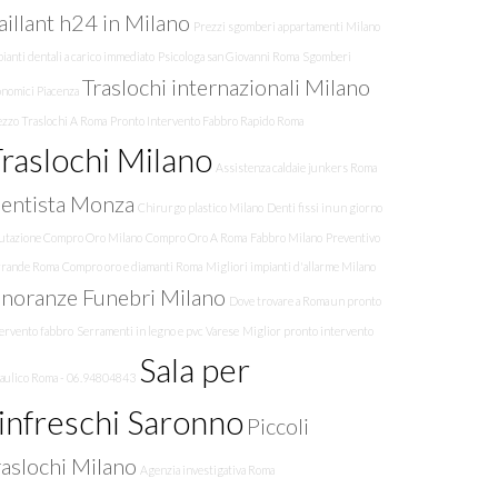
aillant h24 in Milano
Prezzi sgomberi appartamenti Milano
ianti dentali a carico immediato
Psicologa san Giovanni Roma
Sgomberi
Traslochi internazionali Milano
onomici Piacenza
ezzo Traslochi A Roma
Pronto Intervento Fabbro Rapido Roma
raslochi Milano
Assistenza caldaie junkers Roma
entista Monza
Chirurgo plastico Milano
Denti fissi in un giorno
lutazione Compro Oro Milano
Compro Oro A Roma
Fabbro Milano
Preventivo
rrande Roma
Compro oro e diamanti Roma
Migliori impianti d'allarme Milano
noranze Funebri Milano
Dove trovare a Roma un pronto
tervento fabbro
Serramenti in legno e pvc Varese
Miglior pronto intervento
Sala per
raulico Roma - 06.94804843
infreschi Saronno
Piccoli
raslochi Milano
Agenzia investigativa Roma