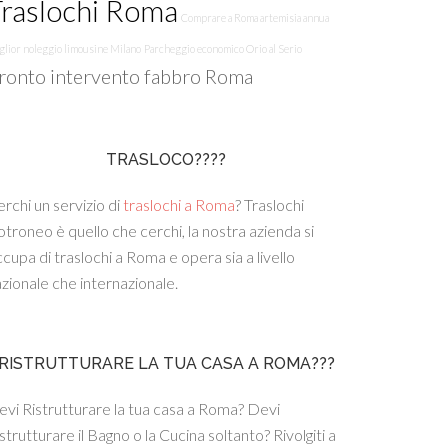
raslochi Roma
Comprare a Roma artemisia annua
glior noleggio limousine Milano
Parcheggio economico Orio al Serio
ronto intervento fabbro Roma
TRASLOCO????
rchi un servizio di
traslochi a Roma
? Traslochi
troneo è quello che cerchi, la nostra azienda si
cupa di traslochi a Roma e opera sia a livello
zionale che internazionale.
RISTRUTTURARE LA TUA CASA A ROMA???
vi Ristrutturare la tua casa a Roma? Devi
strutturare il Bagno o la Cucina soltanto? Rivolgiti a