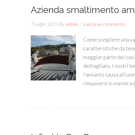
Azienda smaltimento am
7 Luglio 2015
By
admin
Lascia un commento
Come scegliere una va
caratteristiche da ten
maggior parte dei casi
dettagliato. I nostri 
l’amianto causa all’uom
rimuovere in maniera e