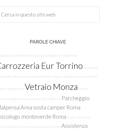
PAROLE CHIAVE
toplastica additiva a Roma
Costo Investigatore Privato Roma
arrozzeria Eur Torrino
Assistenza
matizzatori Roma
Durata impianti dentali
Migliori Sgomberi Gratuiti Milano
Vetraio Monza
glior segway Rome
Pronto
Parcheggio
tervento fabbro e idraulico Roma - 06.94801156
alpensa
Area sosta camper Roma
sicologo monteverde Roma
Pronto intervento
Assistenza
ttricista Roma
Disinfestazione economica Roma