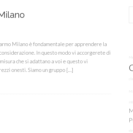
Milano
 marmo Milano è fondamentale per apprendere la
 considerazione. In questo modo vi accorgerete di
Mas
 misura che si adattano a voi e questo vi
C
prezzi onesti. Siamo un gruppo […]
cli
Mi
in
M
P
ele