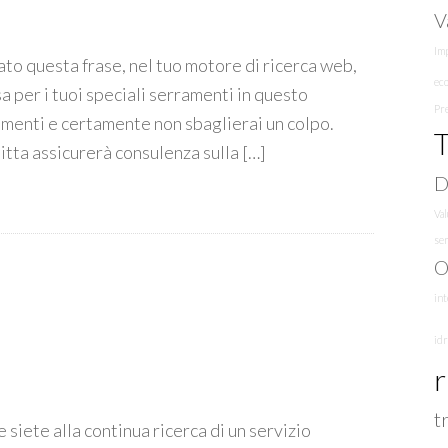
V
Imp
ato questa frase, nel tuo motore di ricerca web,
ec
sa per i tuoi speciali serramenti in questo
Pr
amenti e certamente non sbaglierai un colpo.
T
itta assicurerà consulenza sulla […]
D
Va
se
O
in
id
r
t
 siete alla continua ricerca di un servizio