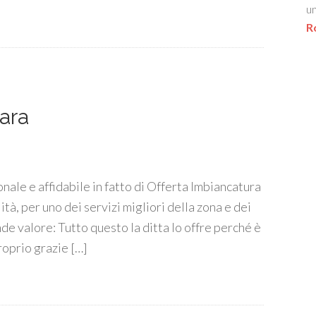
un
R
ara
onale e affidabile in fatto di Offerta Imbiancatura
tà, per uno dei servizi migliori della zona e dei
de valore: Tutto questo la ditta lo offre perché è
proprio grazie […]