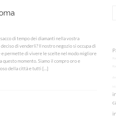
Roma
sacco di tempo dei diamanti nella vostra
deciso di venderli? Il nostro negozio si occupa di
P
e permette di vivere le scelte nel modo migliore
Ro
 a questo momento. Siamo il compro oro e
Ro
so della città e tutti […]
den
Mi
i
c
i