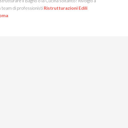
strutturare il Bagno o la Cucina soltanto? Rivolgiti a
 team di professionisti
Ristrutturazioni Edili
oma