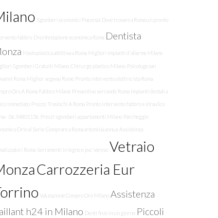
Milano
Sgomberi economici Piacenza
Dove trovare a Roma un pronto
Dentista
tervento fabbro
Disinfestazione economica Roma
onza
Mastoplastica additiva a Roma
Migliori impianti d'allarme Milano
gliori Sgomberi Gratuiti Milano
Chirurgo plastico Milano
Psicologa san
ovanni Roma
Miglior segway Rome
Pronto intervento elettricista Roma
mpro Oro A Roma
Fabbro Milano
Preventivo serrande Roma
Impianti dentali a
rico immediato
Prezzo Traslochi A Roma
Pronto intervento fabbro e idraulico
ma - 06.94801156
Prezzi sgomberi appartamenti Milano
Parcheggio
nomico Orio al Serio
Comprare a Roma artemisia annua
Assistenza
Vetraio
matizzatori Roma
Serramenti in legno e pvc Varese
Monza
Carrozzeria Eur
orrino
Assistenza
Valutazione Compro Oro Milano
aillant h24 in Milano
Piccoli
Denti fissi in un giorno