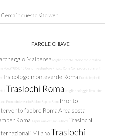
PAROLE CHIAVE
archeggio Malpensa
Miglior pronto intervento idraulico
ma - 06.94804843
Costo Investigatore Privato Roma
Compro oro e diamanti
Psicologo monteverde Roma
ma
Durata impianti
Traslochi Roma
tali
Miglior noleggio limousine
Pronto
lano
Pronto Intervento Fabbro Rapido Roma
ntervento fabbro Roma
Area sosta
amper Roma
Traslochi
Agenzia investigativa Roma
Traslochi
nternazionali Milano