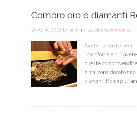
Compro oro e diamanti 
24 Aprile 2015
By
admin
Lascia un commento
Avete nascosto per un 
cassaforte e ora avete 
queste compravendite 
e mai considerato fino
diamanti Roma più famo