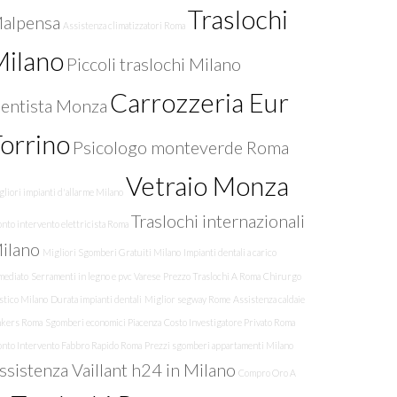
Traslochi
alpensa
Assistenza climatizzatori Roma
Milano
Piccoli traslochi Milano
Carrozzeria Eur
entista Monza
orrino
Psicologo monteverde Roma
Vetraio Monza
liori impianti d'allarme Milano
Traslochi internazionali
nto intervento elettricista Roma
ilano
Migliori Sgomberi Gratuiti Milano
Impianti dentali a carico
mediato
Serramenti in legno e pvc Varese
Prezzo Traslochi A Roma
Chirurgo
stico Milano
Durata impianti dentali
Miglior segway Rome
Assistenza caldaie
nkers Roma
Sgomberi economici Piacenza
Costo Investigatore Privato Roma
onto Intervento Fabbro Rapido Roma
Prezzi sgomberi appartamenti Milano
ssistenza Vaillant h24 in Milano
Compro Oro A