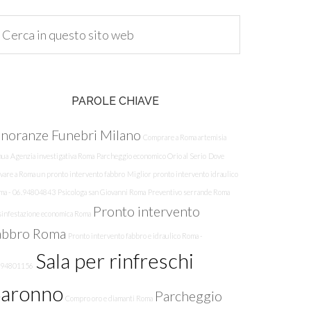
PAROLE CHIAVE
noranze Funebri Milano
Comprare a Roma artemisia
nua
Agenzia investigativa Roma
Parcheggio economico Orio al Serio
Dove
vare a Roma un pronto intervento fabbro
Miglior pronto intervento idraulico
ma - 06.94804843
Psicologa san Giovanni Roma
Preventivo serrande Roma
Pronto intervento
sinfestazione economica Roma
abbro Roma
Pronto intervento fabbro e idraulico Roma -
Sala per rinfreschi
.94801156
Saronno
Parcheggio
Compro oro e diamanti Roma