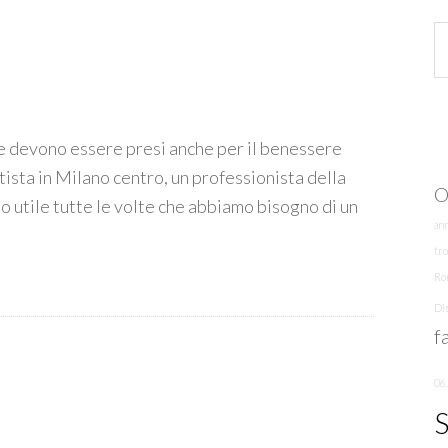
he devono essere presi anche per il benessere
ntista in Milano centro, un professionista della
O
o utile tutte le volte che abbiamo bisogno di un
an
tro
Ro
Di
f
06