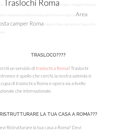
Traslochi Roma
ma
Miglior noleggio limousine
Area
lano
Mastoplastica additiva a Roma
Denti fissi in un giorno
osta camper Roma
Fabbro Milano
Valutazione Compro Oro
lano
TRASLOCO????
rchi un servizio di
traslochi a Roma
? Traslochi
troneo è quello che cerchi, la nostra azienda si
cupa di traslochi a Roma e opera sia a livello
zionale che internazionale.
RISTRUTTURARE LA TUA CASA A ROMA???
vi Ristrutturare la tua casa a Roma? Devi