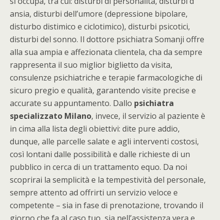
si occupa, tra cui: disturbi di personalità, disturbi d’
ansia, disturbi dell’umore (depressione bipolare,
disturbo distimico e ciclotimico), disturbi psicotici,
disturbi del sonno. Il dottore psichiatra Somanji offre
alla sua ampia e affezionata clientela, cha da sempre
rappresenta il suo miglior biglietto da visita,
consulenze psichiatriche e terapie farmacologiche di
sicuro pregio e qualità, garantendo visite precise e
accurate su appuntamento. Dallo
psichiatra
specializzato
Milano
, invece, il servizio al paziente è
in cima alla lista degli obiettivi: dite pure addio,
dunque, alle parcelle salate e agli interventi costosi,
così lontani dalle possibilità e dalle richieste di un
pubblico in cerca di un trattamento equo. Da noi
scoprirai la semplicità e la tempestività del personale,
sempre attento ad offrirti un servizio veloce e
competente – sia in fase di prenotazione, trovando il
giorno che fa al caso tuo, sia nell’assistenza vera e